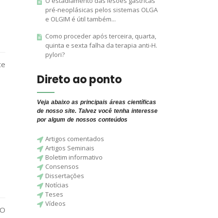
O estadiamento das lesões gástricas
pré-neoplásicas pelos sistemas OLGA
e OLGIM é útil também...
Como proceder após terceira, quarta,
quinta e sexta falha da terapia anti-H.
pylori?
te
Direto ao ponto
Veja abaixo as principais áreas científicas
de nosso site. Talvez você tenha interesse
por algum de nossos conteúdos
Artigos comentados
Artigos Seminais
Boletim informativo
Consensos
Dissertações
Notícias
Teses
Vídeos
 O