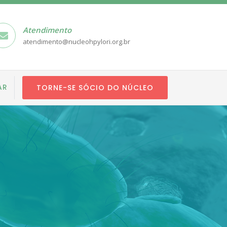
Atendimento
atendimento@nucleohpylori.org.br
AR
TORNE-SE SÓCIO DO NÚCLEO