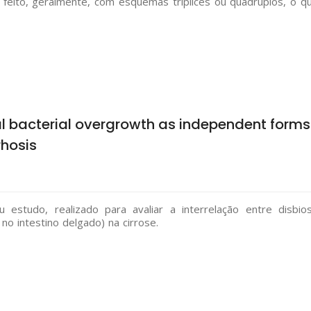
é feito, geralmente, com esquemas tríplices ou quádruplos, o q
al bacterial overgrowth as independent forms
rhosis
estudo, realizado para avaliar a interrelação entre disbio
no intestino delgado) na cirrose.