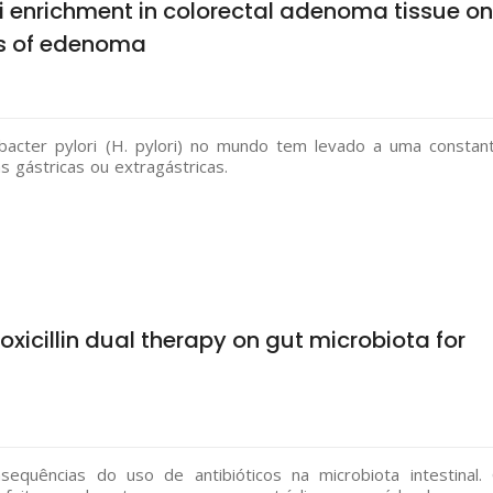
ri enrichment in colorectal adenoma tissue on
es of edenoma
obacter pylori (H. pylori) no mundo tem levado a uma constan
 gástricas ou extragástricas.
cillin dual therapy on gut microbiota for
quências do uso de antibióticos na microbiota intestinal.