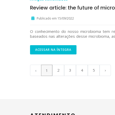
Review article: the future of mi
Publicado em 15/09/2022
O conhecimento do nosso microbioma tem res
baseados nas alterações desse microbioma, as
ACESSAR NA ÍNTEGRA
2
3
4
5
›
‹
1