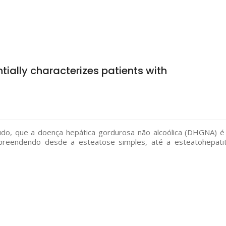
ially characterizes patients with
tudo, que a doença hepática gordurosa não alcoólica (DHGNA) é
reendendo desde a esteatose simples, até a esteatohepati